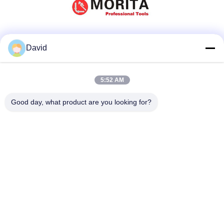
Mídia Social
David
5:52 AM
Contato Rápido
Good day, what product are you looking for?
telefone
86-510-85032170
E-mail
david@moritatools.com
Endereço
No 178, Rua Wangzhuang, distrito novo, Wuxi, Jiangsu,
China (continente)