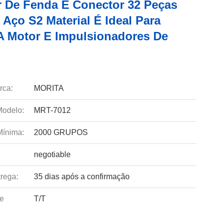
r De Fenda E Conector 32 Peças
Aço S2 Material É Ideal Para
A Motor E Impulsionadores De
rca:
MORITA
odelo:
MRT-7012
Mínima:
2000 GRUPOS
negotiable
rega:
35 dias após a confirmação
e
T/T