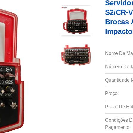
Servido
S2/CR-V 
Brocas 
Impacto
Nome Da Ma
Número Do M
Quantidade 
Preço:
Prazo De Ent
Condições D
Pagamento: