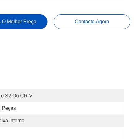
 O Melhor Preço
Contacte Agora
ço S2 Ou CR-V
2 Peças
ixa Interna