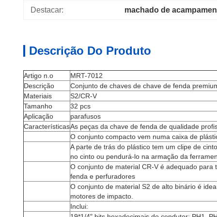
Destacar:
machado de acampament
Descrição Do Produto
Artigo n.o
MRT-7012
Descrição
Conjunto de chaves de chave de fenda premiu
Materiais
S2/CR-V
Tamanho
32 pcs
Aplicação
parafusos
Características
As peças da chave de fenda de qualidade profis
O conjunto compacto vem numa caixa de plástic
A parte de trás do plástico tem um clipe de cint
no cinto ou pendurá-lo na armação da ferramen
O conjunto de material CR-V é adequado para 
fenda e perfuradores
O conjunto de material S2 de alto binário é ide
motores de impacto.
Inclui:
19*1/4" bits hexadecimais do condutor: PH1, P