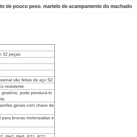
o de pouco peso
, 
martelo de acampamento do machado
m 32 peças
sional são feitas de aço S2.
o resistente.
o giratório, pode pendurá-lo
ta.
tarefas gerais com chave de
al para brocas motorizadas e
H2, PH2, PH3, PZ1, PZ2,