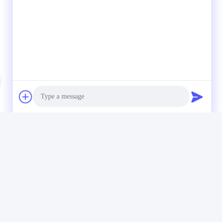
Photo
Video Call
Audio Call