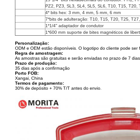
PZ2, PZ3, SL3, SL4, SL5, SL6, T10, T15, T20, 
4* bits hex: 3 mm, 4 mm, 5 mm, 6 mm
7*bits de adulteração: T10, T15, T20, T25, T27
1*1/4" adaptador de condutor
1*600 mm suporte de bites magnéticos de liber
Personalização:
ODM e OEM estão disponíveis. O logotipo do cliente pode ser f
Regra de amostragem:
As amostras são gratuitas e serão enviadas no prazo de 7 dias 
Prazo de produção:
35 dias após a confirmação
Porto FOB:
Xangai, China
Termos de pagamento:
30% de depósito + 70% T/T antes do envio.