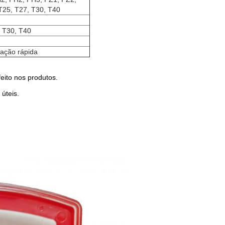
T25, T27, T30, T40
, T30, T40
tação rápida
eito nos produtos.
úteis.