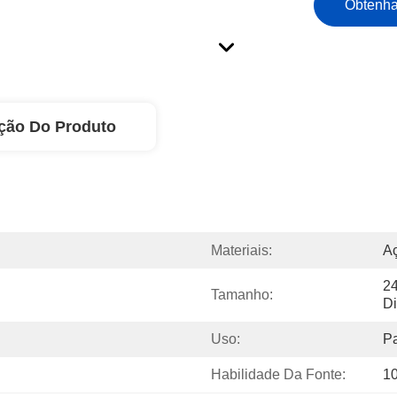
Obtenha
ção Do Produto
Materiais:
A
2
Tamanho:
Di
Uso:
Pa
Habilidade Da Fonte:
1