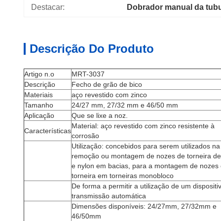
Destacar:
Dobrador manual da tub
Descrição Do Produto
Artigo n.o
MRT-3037
Descrição
Fecho de grão de bico
Materiais
aço revestido com zinco
Tamanho
24/27 mm, 27/32 mm e 46/50 mm
Aplicação
Que se lixe a noz.
Material: aço revestido com zinco resistente à
Características
corrosão
Utilização: concebidos para serem utilizados na
remoção ou montagem de nozes de torneira de
e nylon em bacias, para a montagem de nozes
torneira em torneiras monobloco
De forma a permitir a utilização de um dispositi
transmissão automática
Dimensões disponíveis: 24/27mm, 27/32mm e
46/50mm