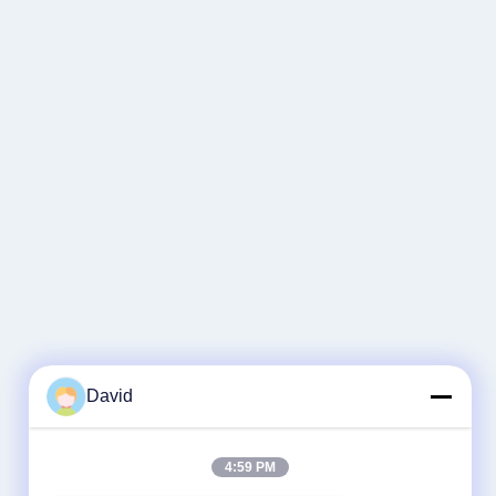
David
4:59 PM