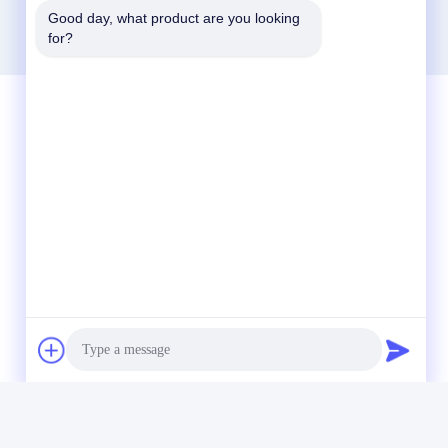
Good day, what product are you looking 
for?
Contato Rápido
telefone
86-510-85032170
E-mail
david@moritatools.com
Endereço
No 178, Rua Wangzhuang, distrito novo,
Wuxi, Jiangsu, China (continente)