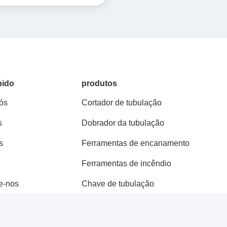
pido
produtos
ós
Cortador de tubulação
s
Dobrador da tubulação
s
Ferramentas de encanamento
Ferramentas de incêndio
e-nos
Chave de tubulação
alicates