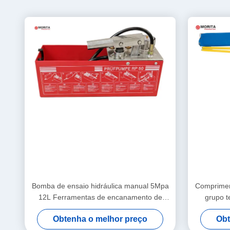
Bomba de ensaio hidráulica manual 5Mpa
Comprimen
12L Ferramentas de encanamento de
grupo t
latão e aço e ligas de alumínio Tubo de
escada uma
Obtenha o melhor preço
Obt
água pressurizante e teste de vazamento
do sac