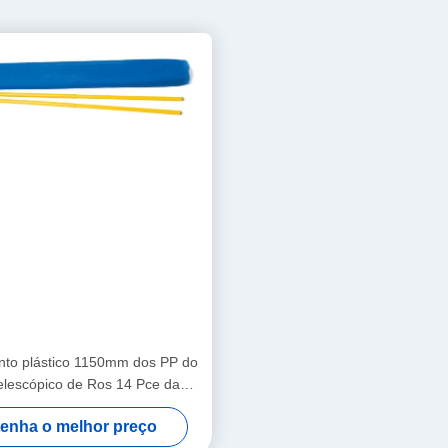
to plástico 1150mm dos PP do
elescópico de Ros 14 Pce da
 posse disponível da cor forte
enha o melhor preço
o da lona o tapete no lugar