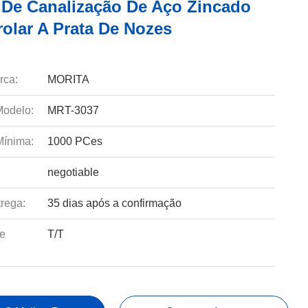
 De Canalização De Aço Zincado
rolar A Prata De Nozes
rca:
MORITA
odelo:
MRT-3037
Mínima:
1000 PCes
negotiable
rega:
35 dias após a confirmação
e
T/T