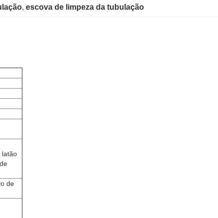
ulação
, 
escova de limpeza da tubulação
 latão
 de
vo de