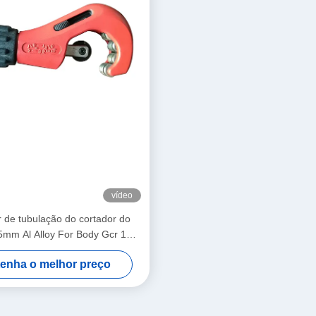
vídeo
 de tubulação do cortador do
5mm Al Alloy For Body Gcr 15
da de reposição de Deburrer da
enha o melhor preço
a Coper fino - tubulação de aço
murada