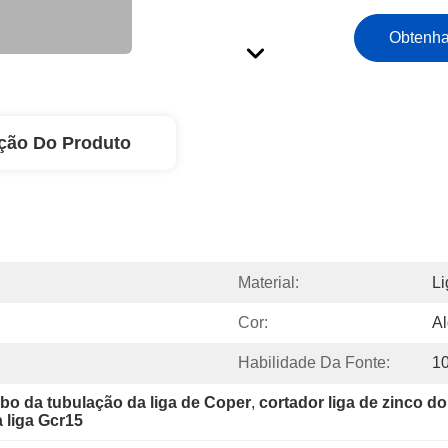
Obtenha
ção Do Produto
Material:
Li
Cor:
Al
Habilidade Da Fonte:
1
bo da tubulação da liga de Coper
, 
cortador liga de zinco 
 liga Gcr15