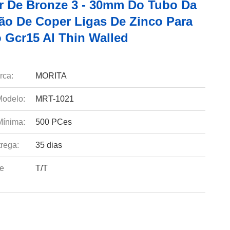
r De Bronze 3 - 30mm Do Tubo Da
ão De Coper Ligas De Zinco Para
 Gcr15 Al Thin Walled
rca:
MORITA
odelo:
MRT-1021
Mínima:
500 PCes
rega:
35 dias
e
T/T