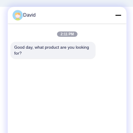
David
Contato Rápido
2:11 PM
telefone
Good day, what product are you looking 
for?
86-510-85032170
E-mail
david@moritatools.com
Endereço
No 178, Rua Wangzhuang, distrito novo,
Wuxi, Jiangsu, China (continente)