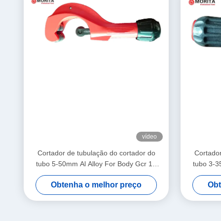
vídeo
Cortador de tubulação do cortador do
Cortador
tubo 5-50mm Al Alloy For Body Gcr 15
tubo 3-3
para a lâmina Coper Al Thin-Walled Steel
para a ro
Obtenha o melhor preço
Obt
Pipe de bronze
lâmina par