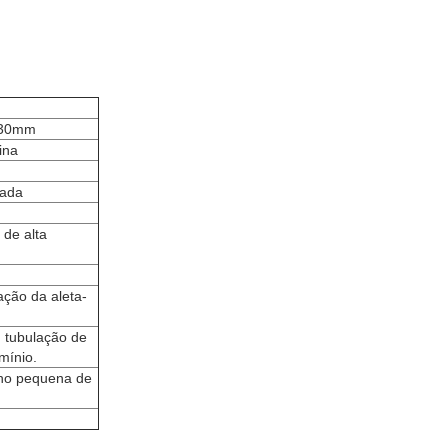
3-30mm
ina
rada
de alta
ação da aleta-
, tubulação de
mínio.
alho pequena de