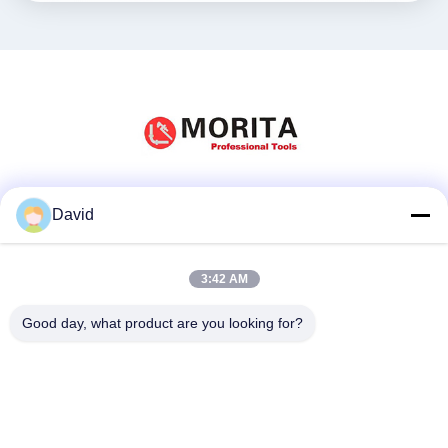
Mídia Social
David
3:42 AM
Contato Rápido
Good day, what product are you looking for?
telefone
86-510-85032170
E-mail
david@moritatools.com