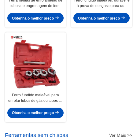
Ferramentas de enrolamento de
Ferro fundido maleável, durável e
tubos de engrenagem de ferro
à prova de desgaste para uso
fundido maleável 1/2"-1"
prolongado
Obtenha o melhor preço
Obtenha o melhor preço
Ferro fundido maleável para
enrolar tubos de gás ou tubos de
ferro galvanizado
Obtenha o melhor preço
Ferramentas sem chispas
Ver Mais >>