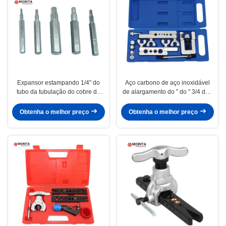
Expansor estampando 1/4" do
Aço carbono de aço inoxidável
tubo da tubulação do cobre de
de alargamento do ″ do ″ 3/4 do ″
Pce do conjunto de ferramentas 5
5/8 do ″ 1/2 do ″ 3/8 do ″ 5/16 do
do perfurador, 5/16", 3/8", 1/2”,
jogo de ferramentas 3/16" 1/4 de
Obtenha o melhor preço
Obtenha o melhor preço
5/8" dureza alta chapeamento de
Swagging que alarga-se & que
aço galvanizado
expande o B