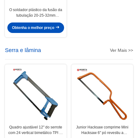
O soldador plástico da fusão da
tubulação 20-25-32mm
800W/220V para as tubulações
de PPR, de PE, de PP, de PVDF e
Obtenha o melhor preço
de PB pode soldar a tubulação
de canto
Serra e lâmina
Ver Mais >>
Quadro ajustável 12" do serrote
Junior Hacksaw comprime Mini
com 24 vertical bimetálico TPI de
Hacksaw 6" pó revestiu a