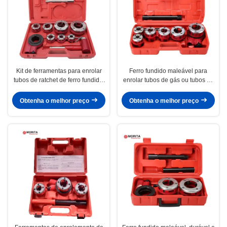
Kit de ferramentas para enrolar
Ferro fundido maleável para
tubos de ratchet de ferro fundido,
enrolar tubos de gás ou tubos de
aço ligado, tubos de gás ou tubos
ferro galvanizado
de ferro galvanizado
Obtenha o melhor preço
Obtenha o melhor preço