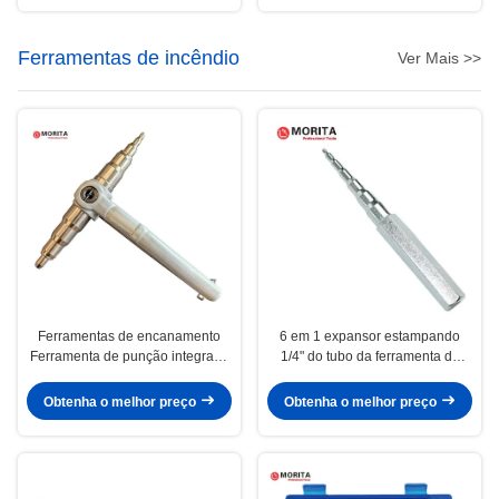
Ferramentas de incêndio
Ver Mais >>
Ferramentas de encanamento
6 em 1 expansor estampando
Ferramenta de punção integrada
1/4" do tubo da ferramenta do
com cabo 1/4"-7/8",6mm-22mm
perfurador, 5/16", 3/8 de ″, ″ de
1/2, 5/8 de ″, 3/4 de aço alto-
Obtenha o melhor preço
Obtenha o melhor preço
qualited do ″ conveniente levar