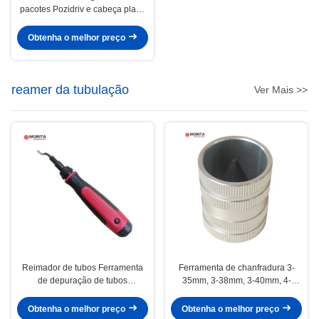
pacotes Pozidriv e cabeça plana
pontas magnéticas alças
ergonômicas 300mm
Obtenha o melhor preço
reamer da tubulação
Ver Mais >>
Reimador de tubos Ferramenta
Ferramenta de chanfradura 3-
de depuração de tubos
35mm, 3-38mm, 3-40mm, 4-
Depurador de tubos Lâmina HSS
42mm, 12-50mm do tubo do
Rotada livremente 360 graus
Reamer da tubulação, 8-
Obtenha o melhor preço
Obtenha o melhor preço
Lâminas de substituição
54mmABS plástico, liga de zinco