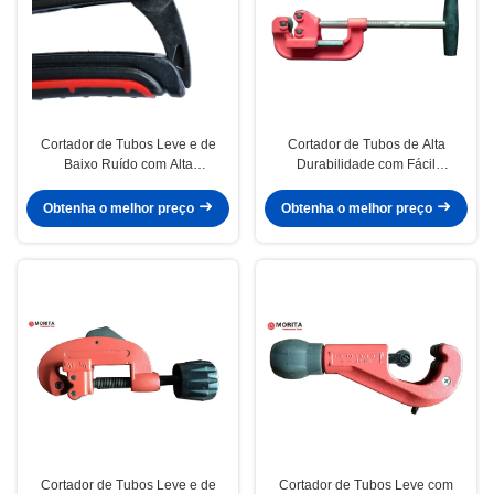
Cortador de Tubos Leve e de
Cortador de Tubos de Alta
Baixo Ruído com Alta
Durabilidade com Fácil
Durabilidade para Aplicações
Manutenção e Baixa Vibração
Industriais
para Necessidades Profissionais
Obtenha o melhor preço
Obtenha o melhor preço
de Corte de Tubos
Cortador de Tubos Leve e de
Cortador de Tubos Leve com