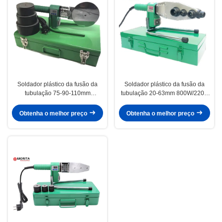
Soldador plástico da fusão da
Soldador plástico da fusão da
tubulação 75-90-110mm
tubulação 20-63mm 800W/220V
1200W/220V para as tubulações
para as tubulações Front Die
de PPR, de PE, de PP, de PVDF e
Head Corner Welding separado
Obtenha o melhor preço
Obtenha o melhor preço
de PB que vêm com uma caixa
de PPR, de PE, de PP, de PVDF e
do metal da qualidade
de PB