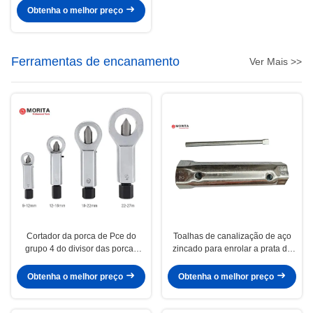
Obtenha o melhor preço
Ferramentas de encanamento
Ver Mais >>
Cortador da porca de Pce do
Toalhas de canalização de aço
grupo 4 do divisor das porcas
zincado para enrolar a prata de
remoção de aço do comprimento
nozes
195mm do carbono steel/Cr/Mo
Obtenha o melhor preço
Obtenha o melhor preço
de 9mm - de 27mm de porcas
corroídas ou danificadas