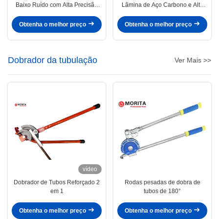
Baixo Ruído com Alta Precisão
Lâmina de Aço Carbono e Alta
para Corte Preciso
Velocidade de Corte para Tarefas
Profissionais de Encanamento
Obtenha o melhor preço
Obtenha o melhor preço
Dobrador da tubulação
Ver Mais >>
vídeo
Dobrador de Tubos Reforçado 2
Rodas pesadas de dobra de
em 1
tubos de 180°
Obtenha o melhor preço
Obtenha o melhor preço