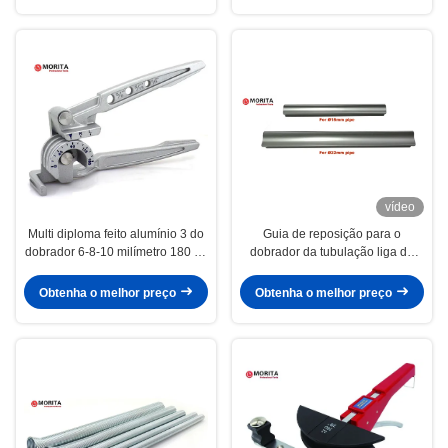
vídeo
Multi diploma feito alumínio 3 do
Guia de reposição para o
dobrador 6-8-10 milímetro 180 da
dobrador da tubulação liga de
tubulação em 1 dobrador do tubo
alumínio de 15mm & de 22mm
que retém a forma da tubulação
Obtenha o melhor preço
Obtenha o melhor preço
nenhum enrugar-se