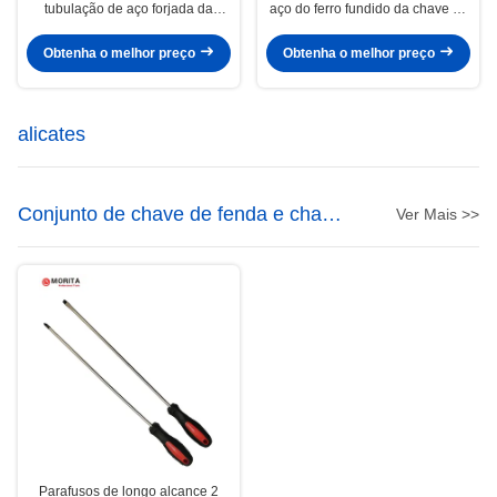
tubulação de aço forjada da
aço do ferro fundido da chave de
batata para o aperto quadrado do
tubulação 14-1/2”/CR-V multi
auto liso e desdentado
Obtenha o melhor preço
Obtenha o melhor preço
alicates
Conjunto de chave de fenda e chave
Ver Mais >>
de fenda
Parafusos de longo alcance 2