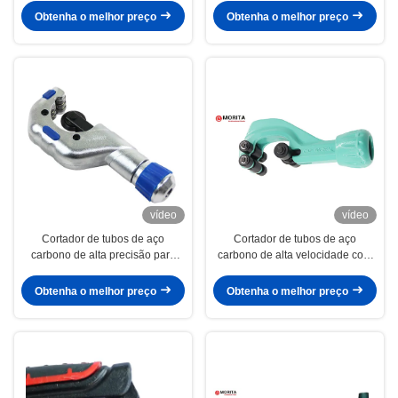
Coper Al Thin-Walled Steel Pipe
lâmina de corte substituível
Obtenha o melhor preço
Obtenha o melhor preço
de bronze
Deburring da ferramenta da
lâmina
vídeo
vídeo
Cortador de tubos de aço
Cortador de tubos de aço
carbono de alta precisão para
carbono de alta velocidade com
corte de tubos precisos e leves
tamanho personalizado para
corte de tubos industriais
Obtenha o melhor preço
Obtenha o melhor preço