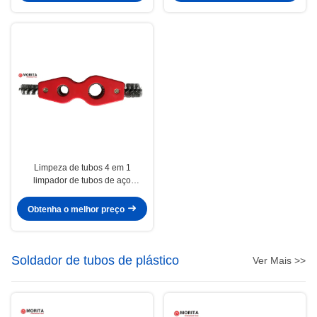
ou Al Alloy
Limpeza de tubos 4 em 1
limpador de tubos de aço
inoxidável e plástico parede
externa e interna de tubos de 15
Obtenha o melhor preço
mm e 22 mm
Soldador de tubos de plástico
Ver Mais >>