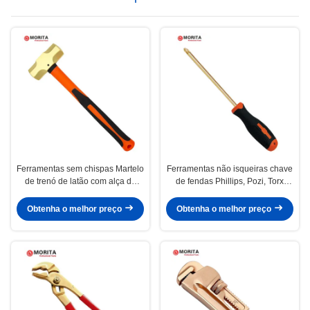
Ferramentas sem chispas Martelo
Ferramentas não isqueiras chave
de trenó de latão com alça de
de fendas Phillips, Pozi, Torx
fibra de vidro, não magnético,
Berílio Bronze ou Alumínio
forjado, resistente à corrosão,
Bronze dureza até HRC30
Obtenha o melhor preço
Obtenha o melhor preço