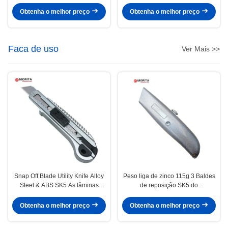
aço & de Al Alloy Provides 90° da
terminação não do deslizamento
lâmina do HSS da tensão alta e
e de 24 do metal TPI
Obtenha o melhor preço
Obtenha o melhor preço
45°
anticorrosivos de lâmina de corte
Faca de uso
Ver Mais >>
Snap Off Blade Utility Knife Alloy
Peso liga de zinco 115g 3 Baldes
Steel & ABS SK5 As lâminas
de reposição SK5 do
sobressalentes com sistema de
comprimento 150mm da faca de
bloqueio da lâmina Sistema de
serviço público retrátil da lâmina
Obtenha o melhor preço
Obtenha o melhor preço
troca de lâmina sem ferramentas