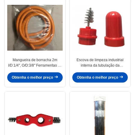
Mangueira de borracha 2m
Escova de limpeza industrial
I/D:1/4", O/D:3/8" Ferramentas de
interna da tubulação da
encanamento Borracha natural
tubulação de cobre, escova
para manômetro Stand-Up U
pequena da tubulação
Obtenha o melhor preço
Obtenha o melhor preço
Gauge, teste de pressão de 3
vias Tee