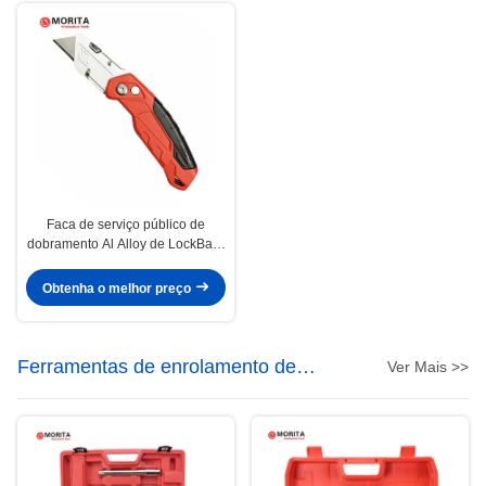
Faca de serviço público de
dobramento Al Alloy de LockBack
& do fechamento profissional do
ABS & do TPR 100*18mm lâmina
Obtenha o melhor preço
de serviço público traseira do aço
de liga KnifeSK5
Ferramentas de enrolamento de
Ver Mais >>
tubos