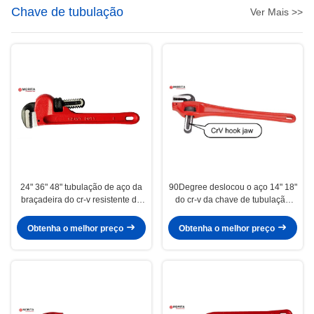
Chave de tubulação
Ver Mais >>
24" 36" 48" tubulação de aço da
90Degree deslocou o aço 14" 18"
braçadeira do cr-v resistente da
do cr-v da chave de tubulação
chave de tubulação firmemente
deslocou o aperto do auto
para evitar o deslizamento
Obtenha o melhor preço
Obtenha o melhor preço