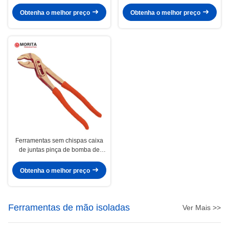
esferas de latão, com alça de
fibra de vidro, não magnético,
fibra de vidro, não magnéticos,
forjado, resistente à corrosão,
Obtenha o melhor preço
Obtenha o melhor preço
forjados a pressão, resistentes à
corrosão
Ferramentas sem chispas caixa
de juntas pinça de bomba de
água 10 "capacidade de
abertura: 32mm adequado para a
Obtenha o melhor preço
indústria petroquímica
Ferramentas de mão isoladas
Ver Mais >>