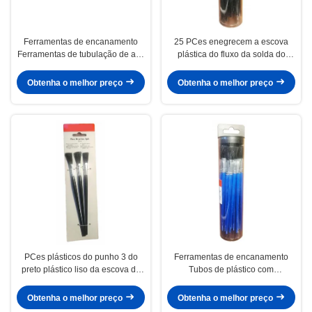
Ferramentas de encanamento
25 PCes enegrecem a escova
Ferramentas de tubulação de aço
plástica do fluxo da solda do
4 em 1 escova de limpeza de
punho, operação fácil da escova
tubos Alto desempenho
ácida do fluxo
Obtenha o melhor preço
Obtenha o melhor preço
PCes plásticos do punho 3 do
Ferramentas de encanamento
preto plástico liso da escova do
Tubos de plástico com
fluxo das ferramentas do
pendurador Escovas de fluxo a
encanamento do punho
granel com alça de plástico azul
Obtenha o melhor preço
Obtenha o melhor preço
25 Pcs