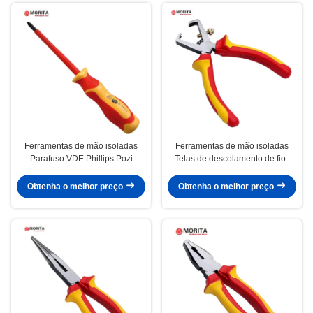
Ferramentas de mão isoladas
Ferramentas de mão isoladas
Parafuso VDE Phillips Pozi
Telas de descolamento de fios
Slotted Tip Cromo Vanádio Aço
VDE 170 mm
1000 V AC Alta dureza com ímã
Obtenha o melhor preço
Obtenha o melhor preço