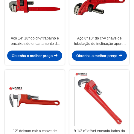
Aço 14" 18" do cr-v trabalho e
Aço 8" 10" do cr-v chave de
encaixes do encanamento do
tubulação de inclinação aperto
revestimento do pó da chave de
do auto de um offset de 45 graus
tubulação de Stillson
Obtenha o melhor preço
Obtenha o melhor preço
12" deixam cair a chave de
9-1/2 o” offset encanta lados do