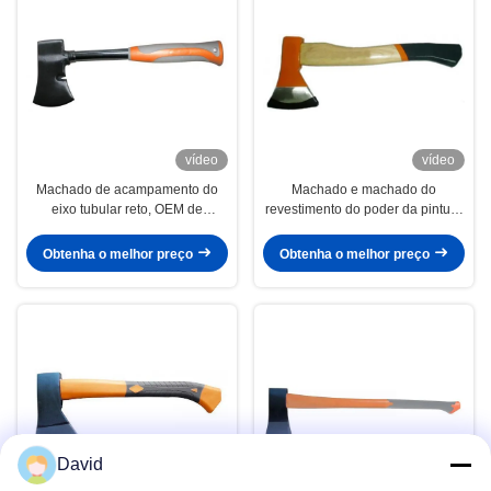
vídeo
vídeo
Machado de acampamento do
Machado e machado do
eixo tubular reto, OEM de
revestimento do poder da pintura
acampamento do ODM do
com RUÍDO do punho da hicória
machado disponível
5131 TUV/GS
Obtenha o melhor preço
Obtenha o melhor preço
David