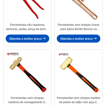
Ferramentas não isqueiras,
Ferramentas sem chispas chave
ranhuras, juntas, pinça de bomba
para tubos Berílio Bronze ou
de água 10", 12" adequada para
Alumínio Bronze 8", 10", 12", 14",
gás etileno 7,8% gás hidrogénio
18", 24", 36", 48"
Obtenha o melhor preço
Obtenha o melhor preço
21%
Ferramentas sem chispas,
Ferramentas sem chispas martelo
martelos de esmagamento de
de pedra de latão com alça de