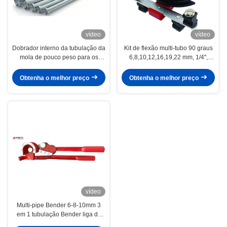
vídeo
vídeo
Dobrador interno da tubulação da
Kit de flexão multi-tubo 90 graus
mola de pouco peso para os
6,8,10,12,16,19,22 mm, 1/4'',
tubos de cobre
5/16'', 3/8'', 1/2'', 5/8'', 3/4'', 7/8"
6,8,10,12,16,19mm, 1/4", 5/16",
Liga de alumínio
Obtenha o melhor preço
Obtenha o melhor preço
3/8", 1/2”, 5/8", 3/4"
vídeo
Multi-pipe Bender 6-8-10mm 3
em 1 tubulação Bender liga de
alumínio 180 graus