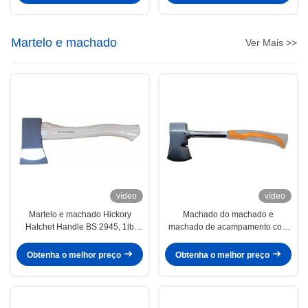
Martelo e machado
Ver Mais >>
vídeo
vídeo
Martelo e machado Hickory
Machado do machado e
Hatchet Handle BS 2945, 1lb
machado de acampamento com
Metal Hatchet Pintura Power
os bens de grande resistência
Coating
curvados do eixo tubular
Obtenha o melhor preço
Obtenha o melhor preço